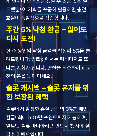
세 번이나 보너스를 챙길 수 있는 곳은 알
트벳뿐! 이 기회를 꾸준히 활용하면 충전
효율이 폭발적으로 상승합니다.
주간 5% 낙첨 환급 – 잃어도
다시 도전!
한 주 동안의 낙첨 금액을 합산해 5%를 돌
려드립니다. 알트벳에서는 패배마저도 또
다른 기회가 됩니다. 손실을 최소화하고 도
전의 끈을 놓지 마세요.
슬롯 캐시백 – 슬롯 유저를 위
한 보장된 혜택
슬롯에서 발생한 손실 금액의 3%를 매번
환급! 최대 500만 포인트까지 가능하며,
알트벳 슬롯 마니아라면 반드시 챙겨야 할
필수 이벤트입니다.