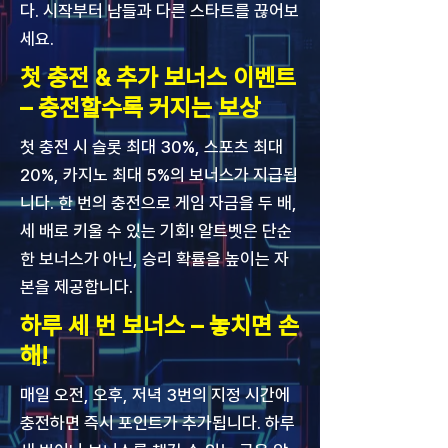
다. 시작부터 남들과 다른 스타트를 끊어보
세요.
첫 충전 & 추가 보너스 이벤트
– 충전할수록 커지는 보상
첫 충전 시 슬롯 최대 30%, 스포츠 최대
20%, 카지노 최대 5%의 보너스가 지급됩
니다. 한 번의 충전으로 게임 자금을 두 배,
세 배로 키울 수 있는 기회! 알트벳은 단순
한 보너스가 아닌, 승리 확률을 높이는 자
본을 제공합니다.
하루 세 번 보너스 – 놓치면 손
해!
매일 오전, 오후, 저녁 3번의 지정 시간에
충전하면 즉시 포인트가 추가됩니다. 하루