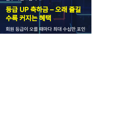
등급 UP 축하금 – 오래 즐길
수록 커지는 혜택
회원 등급이 오를 때마다 최대 수십만 포인
트의 축하금 지급! 알트벳은 오래 함께한
회원에게 더 큰 보상으로 감사를 표현합니
다.
요일별 특별 이벤트 – 정해진
날, 더 크게 받자
특정 요일에 충전 시 최대 1.5배의 포인트
가 지급됩니다. 알트벳 요일 이벤트를 미리
체크하고, 매주 더 큰 보너스를 챙겨가세
요.
스포츠 보너스 – 한폴락·빅폴
더·올미적중